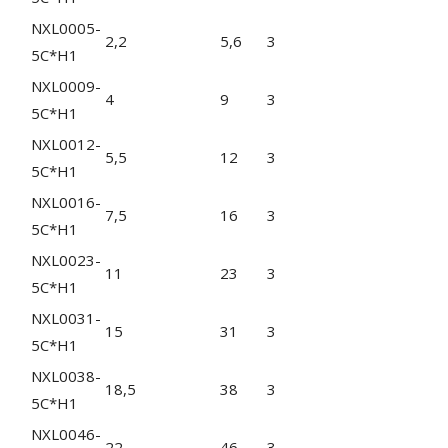
NXL0005-
2,2
5,6
3
5C*H1
NXL0009-
4
9
3
5C*H1
NXL0012-
5,5
12
3
5C*H1
NXL0016-
7,5
16
3
5C*H1
NXL0023-
11
23
3
5C*H1
NXL0031-
15
31
3
5C*H1
NXL0038-
18,5
38
3
5C*H1
NXL0046-
22
46
3