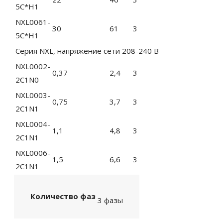
5C*H1
NXL0061-
30
61
3
5C*H1
Серия NXL, напряжение сети 208-240 B
NXL0002-
0,37
2,4
3
2C1N0
NXL0003-
0,75
3,7
3
2C1N1
NXL0004-
1,1
4,8
3
2C1N1
NXL0006-
1,5
6,6
3
2C1N1
Количество фаз
3 фазы