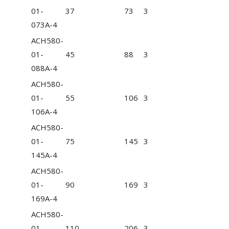
01-
37
73
3
073A-4
ACH580-
01-
45
88
3
088A-4
ACH580-
01-
55
106
3
106A-4
ACH580-
01-
75
145
3
145A-4
ACH580-
01-
90
169
3
169A-4
ACH580-
01-
110
206
3