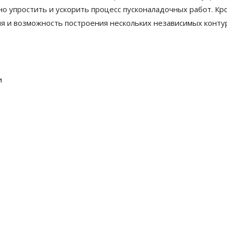
о упростить и ускорить процесс пусконаладочных работ. Кро
ля и возможность построения нескольких независимых конту
и