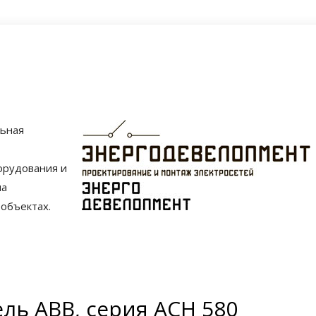
льная
орудования и
на
объектах.
ль ABB, серия ACH 580