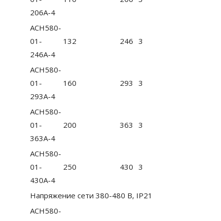
206A-4
ACH580-
01-
132
246
3
246A-4
ACH580-
01-
160
293
3
293A-4
ACH580-
01-
200
363
3
363A-4
ACH580-
01-
250
430
3
430A-4
Напряжение сети 380-480 В, IP21
ACH580-