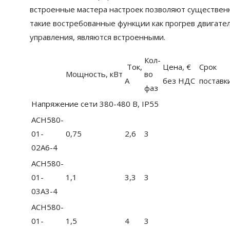
встроенные мастера настроек позволяют существенн
такие востребованные функции как прогрев двигате
управления, являются встроенными.
Кол-
Ток,
Цена, €
Срок
Мощность, кВт
во
A
без НДС
поставк
фаз
Напряжение сети 380-480 В, IP55
ACH580-
01-
0,75
2,6
3
02A6-4
ACH580-
01-
1,1
3,3
3
03A3-4
ACH580-
01-
1,5
4
3