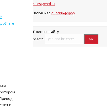
sales@enrd.ru
Заполните
онлайн-форму
th
App
Share
Поиск по сайту
Search:
ься в
 ротором,
 Привод
ения и