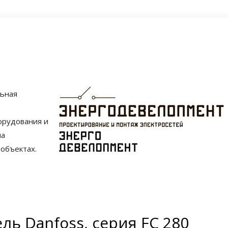
льная
орудования и
на
объектах.
ь Danfoss, серия FC 280