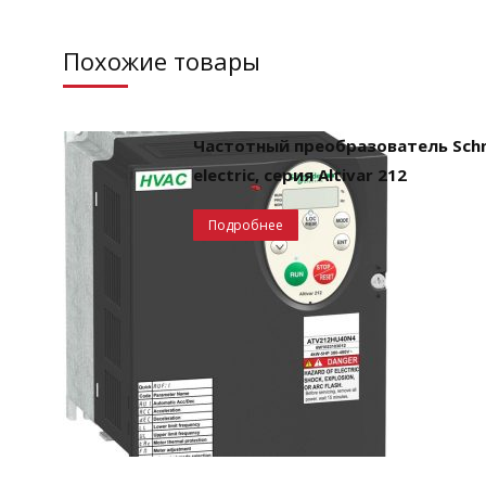
Похожие товары
Частотный преобразователь Schn
electric, серия Altivar 212
Подробнее