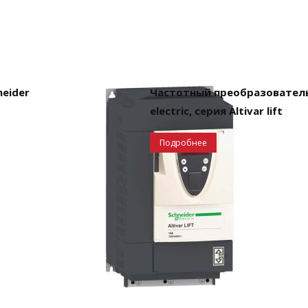
eider
Частотный преобразователь
electric, серия Altivar lift
Подробнее