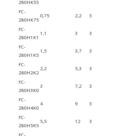
280HK55
FC-
0,75
2,2
3
280HK75
FC-
1,1
3
3
280H1K1
FC-
1,5
3,7
3
280H1K5
FC-
2,2
5,3
3
280H2K2
FC-
3
7,2
3
280H3K0
FC-
4
9
3
280H4K0
FC-
5,5
12
3
280H5K5
FC-