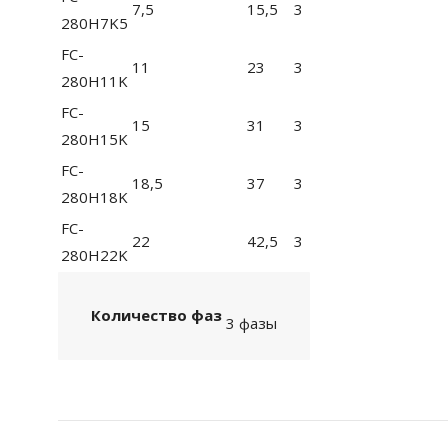
7,5
15,5
3
280H7K5
FC-
11
23
3
280H11K
FC-
15
31
3
280H15K
FC-
18,5
37
3
280H18K
FC-
22
42,5
3
280H22K
Количество фаз
3 фазы