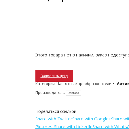
Этого товара нет в наличии, заказ недоступ
Запросить цену
Категория:
Частотные преобразователи
Артик
Производитель
Danfoss
Поделиться ссылкой
Share with Twitter
Share with Google+
Share wi
Pinterest
Share with LinkedIn
Share with Whats