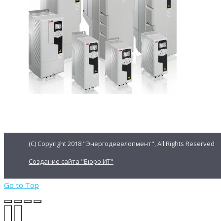
(C) Copyright 2018 "Энергодевелопмент", All Rights Reserved
Создание сайта "Бюро ИТ"
Go to Top