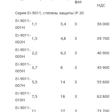
фаз
НДС
Серия EI-9011, степень защиты IP 20
EI-9011-
1,1
3,4
3
36 000
001H
EI-9011-
1,5
4,8
3
39 700
002H
EI-9011-
2,2
6,2
3
40 900
003H
EI-9011-
3,7
8
3
45 900
005H
EI-9011-
5,5
14
3
55 600
007H
EI-9011-
7,5
18
3
62 800
010H
EI-9011-
11
27
3
73 700