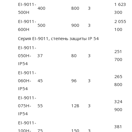
EI-9011-
1 623
400
800
3
500H
300
EI-9011-
2 055
500
900
3
600H
100
Серия EI-9011, степень защиты IP 54
EI-9011-
251
050H-
37
80
3
700
IP54
EI-9011-
265
060H-
45
96
3
800
IP54
EI-9011-
324
075H-
55
128
3
900
IP54
EI-9011-
381
100H-
75
150
3