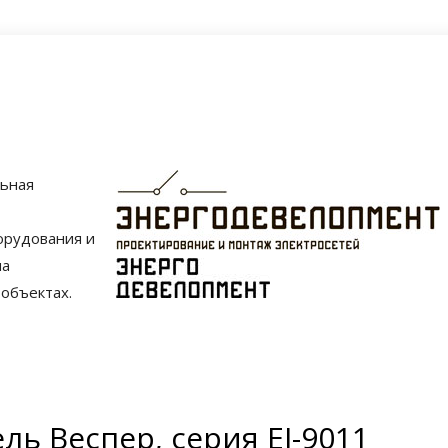
льная
орудования и
на
объектах.
ь Веспер, серия EI-9011