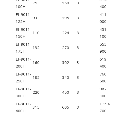
75
150
3
100H
400
EI-9011-
411
93
195
3
125H
000
EI-9011-
451
110
224
3
150H
100
EI-9011-
555
132
270
3
175H
900
EI-9011-
619
160
302
3
200H
400
EI-9011-
760
185
340
3
250H
500
EI-9011-
982
220
450
3
300H
300
EI-9011-
1 194
315
605
3
400H
700