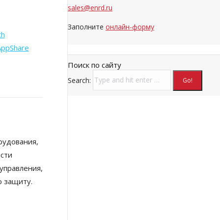
sales@enrd.ru
Заполните
онлайн-форму
th
App
Share
Поиск по сайту
Search:
рудования,
ости
 управления,
ю защиту.