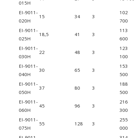
015H
EI-9011-
102
15
34
3
020H
700
EI-9011-
113
18,5
41
3
025H
600
EI-9011-
123
22
48
3
030H
100
EI-9011-
153
30
65
3
040H
500
EI-9011-
188
37
80
3
050H
500
EI-9011-
216
45
96
3
060H
300
EI-9011-
255
55
128
3
075H
000
EI-9011-
314