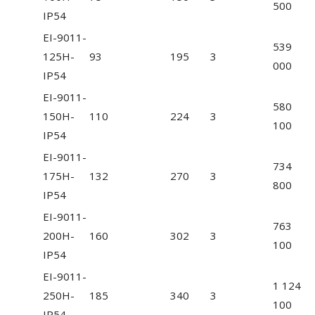
500
IP54
EI-9011-
539
125H-
93
195
3
000
IP54
EI-9011-
580
150H-
110
224
3
100
IP54
EI-9011-
734
175H-
132
270
3
800
IP54
EI-9011-
763
200H-
160
302
3
100
IP54
EI-9011-
1 124
250H-
185
340
3
100
IP54