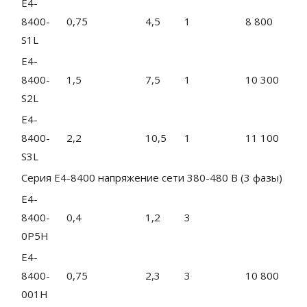
E4-
8400-
0,75
4,5
1
8 800
S1L
E4-
8400-
1,5
7,5
1
10 300
S2L
E4-
8400-
2,2
10,5
1
11 100
S3L
Серия E4-8400 напряжение сети 380-480 B (3 фазы)
E4-
8400-
0,4
1,2
3
0P5H
E4-
8400-
0,75
2,3
3
10 800
001H