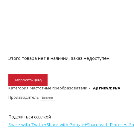
Этого товара нет в наличии, заказ недоступен.
Запросить цену
Категория:
Частотные преобразователи
Артикул:
N/A
Производитель
Веспер
Поделиться ссылкой
Share with Twitter
Share with Google+
Share with Pinterest
Sh